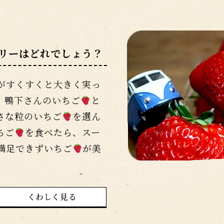
リーはどれでしょう？
がすくすくと大きく実っ
、鴨下さんのいちご
と
さな粒のいちご
を選ん
ちご
を食べたら、スー
満足できずいちご
が美